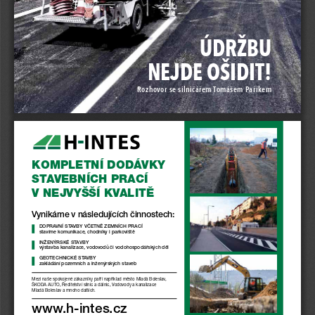
ÚDRŽBU NEJD
Rozhovor se silničářem Tomášem Paříkem
KOMPLETNÍ DODÁVKY 
STAVEBNÍCH PRACÍ
V NEJVYŠŠÍ KVALITĚ
Vynikáme v následujících činnostech:
DOPRAVNÍ STAVBY VČETNĚ ZEMNÍCH PRACÍ 
stavíme komunikace, chodníky i parkoviště 
INŽENÝRSKÉ STAVBY 
výstavba kanalizace, vodovodů či vodohospodářských děl 
GEOTECHNICKÉ STAVBY 
zakládání pozemních a inženýrských staveb
Mezi naše spokojené zákazníky patří například město Mladá Boleslav, 
ŠKODA AUTO, Ředitelství silnic a dálnic, Vodovody a kanalizace 
Mladá Boleslav a mnoho dalších.
www.h-intes.cz